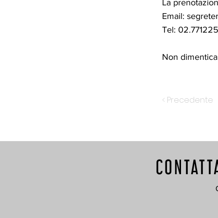
La prenotazion
Email:
segrete
Tel: 02.77122
Non dimenticart
< Precedente
CONTATT