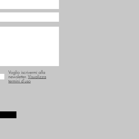
Voglio iscrivermi alla
newsletter.
Visualizza
termini d'uso