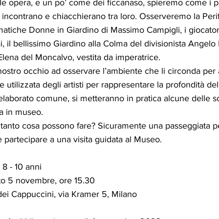
le opera, e un po’ come dei ficcanaso, spieremo come i pr
i incontrano e chiacchierano tra loro. Osserveremo la Peri
matiche Donne in Giardino di Massimo Campigli, i giocatori 
, il bellissimo Giardino alla Colma del divisionista Angelo 
Elena del Moncalvo, vestita da imperatrice.
nostro occhio ad osservare l’ambiente che li circonda pe
 utilizzata degli artisti per rappresentare la profondità del
 elaborato comune, si metteranno in pratica alcune delle 
ta in museo.
intanto cosa possono fare? Sicuramente una passeggiata per
partecipare a una visita guidata al Museo.
 8 - 10 anni
o 5 novembre, ore 15.30
ei Cappuccini, via Kramer 5, Milano