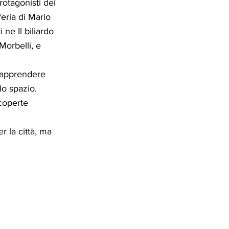
otagonisti dei
feria di Mario
ne Il biliardo
Morbelli, e
r apprendere
lo spazio.
scoperte
 la città, ma