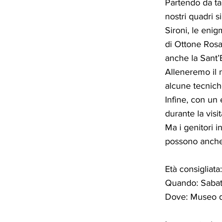
Partendo da ta
nostri quadri s
Sironi, le enig
di Ottone Rosai
anche la Sant’
Alleneremo il 
alcune tecniche
Infine, con un
durante la visi
Ma i genitori 
possono anche 
Età consigliata:
Quando: Sabat
Dove: Museo d