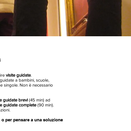
i
rire
visite guidate
.
e guidate a bambini, scuole,
ne singole. Non è necessario
te guidate brevi
(45 min) ad
ite guidate complete
(90 min).
zioni.
ù o per pensare a una soluzione