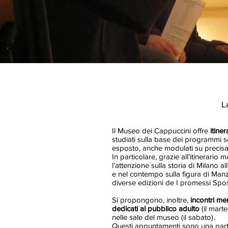
L
Il Museo dei Cappuccini offre
itiner
studiati sulla base dei programmi sc
esposto, anche modulati su precisa
In particolare, grazie all’itinerario
l’attenzione sulla storia di Milano a
e nel contempo sulla figura di Man
diverse edizioni de I promessi Spos
Si propongono, inoltre,
incontri men
dedicati al pubblico adulto
(il marte
nelle sale del museo (il sabato).
Questi appuntamenti sono una parti