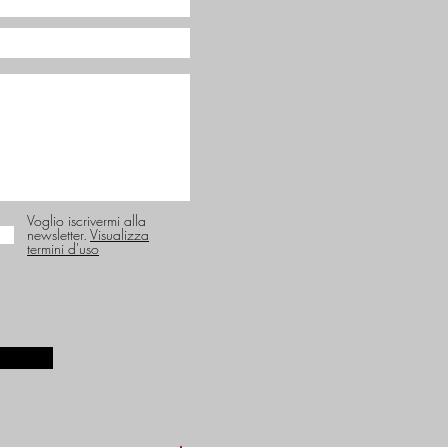
Voglio iscrivermi alla
newsletter.
Visualizza
termini d'uso