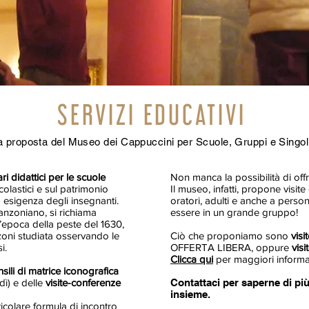
SERVIZI EDUCATIVI
a proposta del Museo dei Cappuccini per Scuole, Gruppi e Singol
ari didattici per le scuole
Non manca la possibilità di off
olastici e sul patrimonio
Il museo, infatti, propone visit
 esigenza degli insegnanti.
oratori, adulti e anche a perso
 manzoniano, si richiama
essere in un grande gruppo!
ll’epoca della peste del 1630,
zoni studiata osservando le
Ciò che proponiamo sono
visi
i.
OFFERTA LIBERA, oppure
vis
Clicca qui
per maggiori informa
sili di matrice iconografica
dì) e delle
visite-conferenze
Contattaci per saperne di pi
insieme.
colare formula di incontro