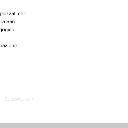
piazzati che
era San
gogico.
ciazione
Successiva >