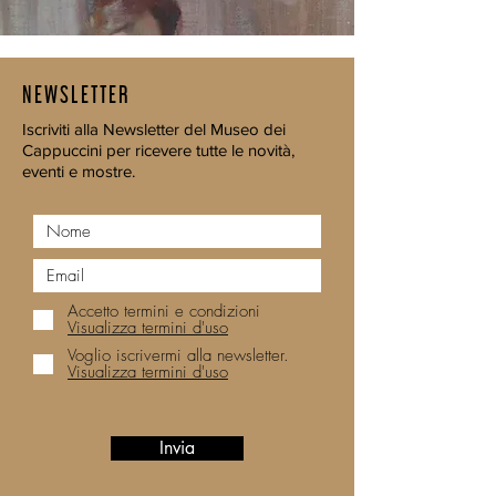
NEWSLETTER
Iscriviti alla Newsletter del Museo dei
Cappuccini per ricevere tutte le novità,
eventi e mostre.
Accetto termini e condizioni
Visualizza termini d'uso
Voglio iscrivermi alla newsletter.
Visualizza termini d'uso
Invia